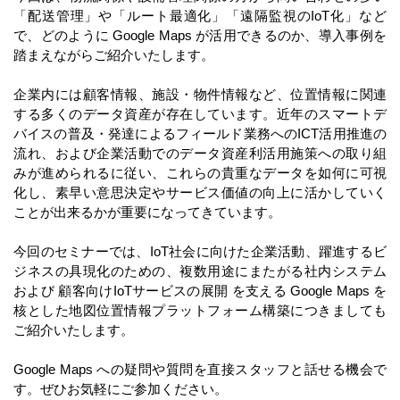
「配送管理」や「ルート最適化」「遠隔監視のIoT化」など
で、どのように Google Maps が活用できるのか、導入事例を
踏まえながらご紹介いたします。
企業内には顧客情報、施設・物件情報など、位置情報に関連
する多くのデータ資産が存在しています。近年のスマートデ
バイスの普及・発達によるフィールド業務へのICT活用推進の
流れ、および企業活動でのデータ資産利活用施策への取り組
みが進められるに従い、これらの貴重なデータを如何に可視
化し、素早い意思決定やサービス価値の向上に活かしていく
ことが出来るかが重要になってきています。
今回のセミナーでは、IoT社会に向けた企業活動、躍進するビ
ジネスの具現化のための、複数用途にまたがる社内システム
および 顧客向けIoTサービスの展開 を支える Google Maps を
核とした地図位置情報プラットフォーム構築につきましても
ご紹介いたします。
Google Maps への疑問や質問を直接スタッフと話せる機会で
す。ぜひお気軽にご参加ください。