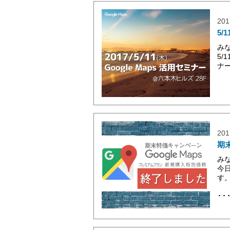
201
5/
み
5/
ナ
201
期末
み
今日
す
･･