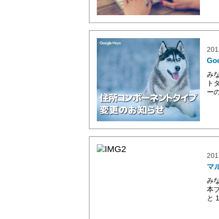
201
Go
みな
ト
ーの
201
マ
み
本
と 