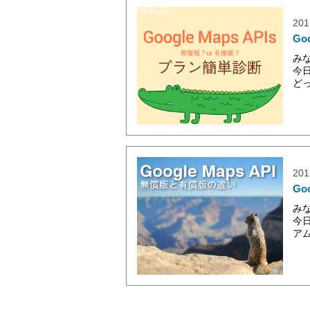
201
Go
み
今日
どっ
201
Go
み
今日
ア