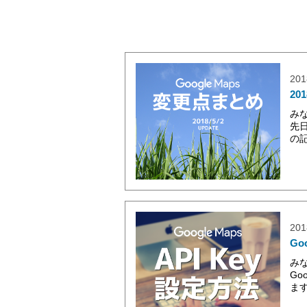
201
20
み
先日
の
201
Go
み
Go
ます