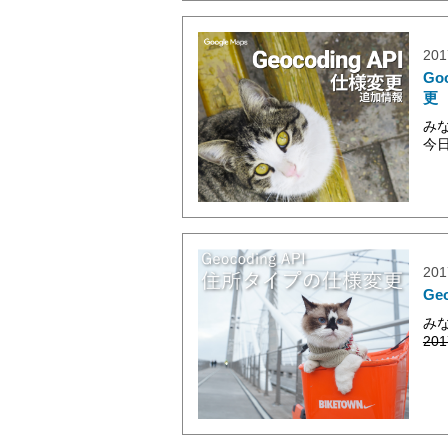
201
Go
更
み
今
201
Ge
み
20