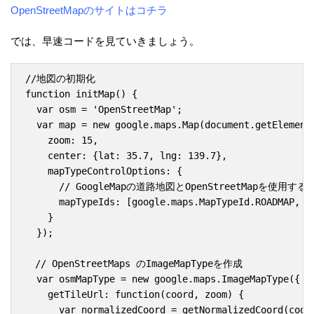
OpenStreetMapのサイトはコチラ
では、早速コードを見ていきましょう。
//地図の初期化

function initMap() {

  var osm = 'OpenStreetMap';

  var map = new google.maps.Map(document.getElementB
    zoom: 15,

    center: {lat: 35.7, lng: 139.7}, 

    mapTypeControlOptions: {

      // GoogleMapの道路地図とOpenStreetMapを使用する設
      mapTypeIds: [google.maps.MapTypeId.ROADMAP, os
    }

  });

　// OpenStreetMaps のImageMapTypeを作成

  var osmMapType = new google.maps.ImageMapType({

    getTileUrl: function(coord, zoom) {

      var normalizedCoord = getNormalizedCoord(coord