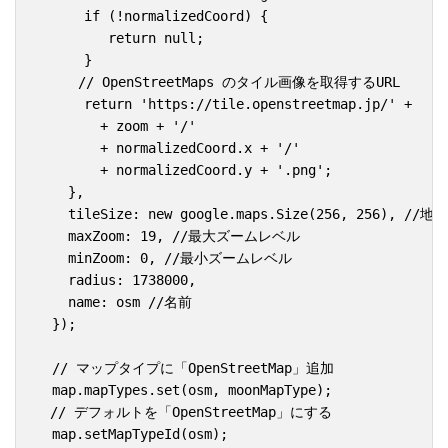
      if (!normalizedCoord) {

         return null;

      }

　　　// OpenStreetMaps のタイル画像を取得するURL

      return 'https://tile.openstreetmap.jp/' +  

        + zoom + '/' 

        + normalizedCoord.x + '/' 

        + normalizedCoord.y + '.png';

    },

    tileSize: new google.maps.Size(256, 256), /
    maxZoom: 19, //最大ズームレベル

    minZoom: 0, //最小ズームレベル

    radius: 1738000,

    name: osm //名前

  });

  // マップタイプに「OpenStreetMap」追加

  map.mapTypes.set(osm, moonMapType);

　// デフォルトを「OpenStreetMap」にする

  map.setMapTypeId(osm);		
