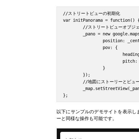
//ストリートビューの初期化

var initPanorama = function() {
	//ストリートビューオブジェクトの生成

	_pano = new google.maps.StreetViewPanorama(document.getElementById("pano"), {

		position: _center,

		pov: {

			heading:100,

			pitch: 10

		}

	});

	//地図にストーリーとビューを設定

	_map.setStreetView(_pano);

以下にサンプルのデモサイトを表示し
ーと同様な操作も可能です。