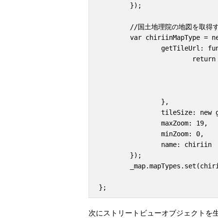
	});

	//国土地理院の地図を取得するためのイメージマップタイプ

	var chiriinMapType = new google.maps.ImageMapType({

		getTileUrl: function(coord, zoom) {

			return 'https://cyberjapandata.gsi.go.jp/xyz/std/'

				+ zoom + '/' 
				+ coord.x + '/' 
				+ coord.y + '.png'
		},

		tileSize: new google.maps.Size(256, 256),

		maxZoom: 19,

		minZoom: 0,

		name: chiriin 

	});

	_map.mapTypes.set(chiriin , chiriinMapType);

次にストリートビューオブジェクトを