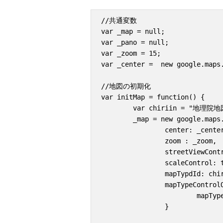
//共通変数

var _map = null;

var _pano = null;

var _zoom = 15;

var _center =  new google.maps.
//地図の初期化

var initMap = function() {

	var chiriin = "地理院地図";

	_map = new google.maps.Map(document.getElementById("map"), {

		center: _center,

		zoom : _zoom,

		streetViewControl: true, 	//ストリートビューを有効

		scaleControl: true,

		mapTypdId: chiriin,

		mapTypeControlOptions: {

			mapTypeIds: [chiriin]	//マップタイプに国土地理院の地図を設定

		}
