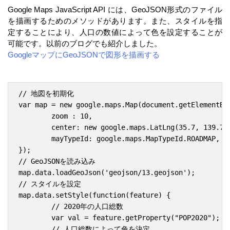
Google Maps JavaScript API には、GeoJSON形式のファイル
を描画するためのメソッドがあります。また、スタイルを指
定することにより、人口の数値によって色を設定することが
可能です。以前のブログでも紹介しました。
GoogleマップにGeoJSONで図形を描画する
// 地図を初期化

var map = new google.maps.Map(document.getElementByI
	zoom : 10,

	center: new google.maps.LatLng(35.7, 139.7),

	mayTypeId: google.maps.MapTypeId.ROADMAP,

});

// GeoJSONを読み込み

map.data.loadGeoJson('geojson/13.geojson');

// スタイルを設定

map.data.setStyle(function(feature) {

	// 2020年の人口総数

	var val = feature.getProperty("POP2020");

	// 人口総数によって色を決定
