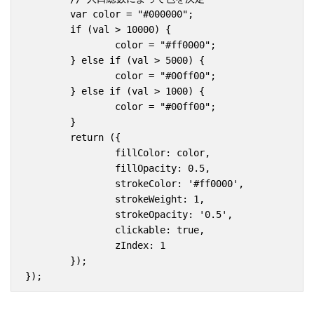
	var color = "#000000";

	if (val > 10000) {

		color = "#ff0000";

	} else if (val > 5000) {

		color = "#00ff00";

	} else if (val > 1000) {

		color = "#00ff00";

	}

	return ({

		fillColor: color,

		fillOpacity: 0.5,

		strokeColor: '#ff0000',        

		strokeWeight: 1,

		strokeOpacity: '0.5',

		clickable: true,

		zIndex: 1

	});
