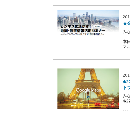
201
★
み
本
マル
201
4/
トフ
み
4/
･･･