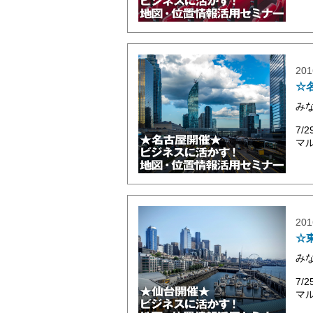
201
☆
み
7
マル
201
☆
み
7
マル