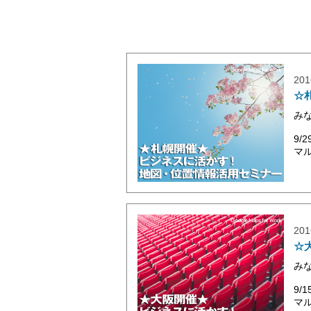
201
☆
み
9
マル
201
☆
み
9
マル