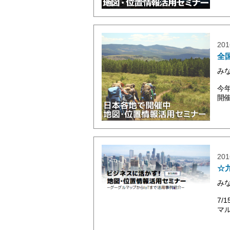
201
全
み
今
開
201
☆
み
7
マル