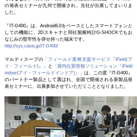
の発表セミナーが九州で開催され、当社が出展してまいりま
した。
『IT-G400』は、Android6.0をベースとしたスマートフォンと
しての機能に、2Dスキャナと同社製腕時計G-SHOCKでもお
なじみの堅牢性を併せ持った端末です。
http://sys.casio.jp/IT-G400/
マルティスープの
「フィールド業務支援サービス『iField(ア
イ・フィールド)』」
と
「屋内位置情報ソリューション『iField
indoor(アイ・フィールドインドア)』」
は、この度『IT-G400』
のパートナー製品として選ばれ、全国で開催される新製品発
表セミナーに、出展参加させていただくこととなりました。