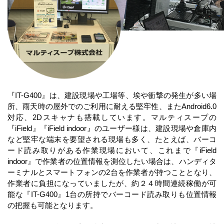
『IT-G400』は、建設現場や工場等、埃や衝撃の発生が多い場
所、雨天時の屋外でのご利用に耐える堅牢性、またAndroid6.0
対応、2Dスキャナも搭載しています。マルティスープの
『iField』『iField indoor』のユーザー様は、建設現場や倉庫内
など堅牢な端末を要望される現場も多く、たとえば、バーコ
ード読み取りがある作業現場において、これまで『iField
indoor』で作業者の位置情報を測位したい場合は、ハンディタ
ーミナルとスマートフォンの2台を作業者が持つこととなり、
作業者に負担になっていましたが、約２４時間連続稼働が可
能な『IT-G400』1台の所持でバーコード読み取りも位置情報
の把握も可能となります。