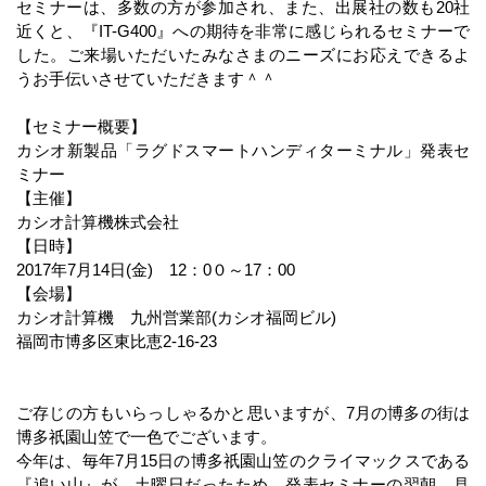
セミナーは、多数の方が参加され、また、出展社の数も20社
近くと、『IT-G400』への期待を非常に感じられるセミナーで
した。ご来場いただいたみなさまのニーズにお応えできるよ
うお手伝いさせていただきます＾＾
【セミナー概要】
カシオ新製品「ラグドスマートハンディターミナル」発表セ
ミナー
【主催】
カシオ計算機株式会社
【日時】
2017年7月14日(金) 12：0０～17：00
【会場】
カシオ計算機 九州営業部(カシオ福岡ビル)
福岡市博多区東比恵2-16-23
ご存じの方もいらっしゃるかと思いますが、7月の博多の街は
博多祇園山笠で一色でございます。
今年は、毎年7月15日の博多祇園山笠のクライマックスである
『追い山』が、土曜日だったため、発表セミナーの翌朝、見