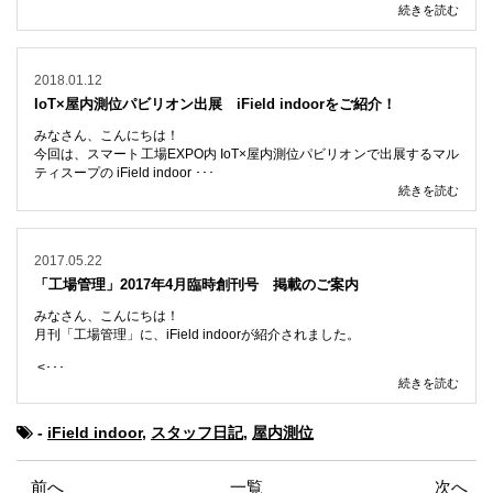
続きを読む
2018.01.12
IoT×屋内測位パビリオン出展 iField indoorをご紹介！
みなさん、こんにちは！
今回は、スマート工場EXPO内 IoT×屋内測位パビリオンで出展するマル
ティスープの iField indoor ･･･
続きを読む
2017.05.22
「工場管理」2017年4月臨時創刊号 掲載のご案内
みなさん、こんにちは！
月刊「工場管理」に、iField indoorが紹介されました。
<･･･
続きを読む
-
iField indoor
,
スタッフ日記
,
屋内測位
前へ
一覧
次へ