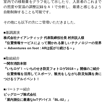
室内での移動量をグラフ化して示したり、入居者のこれまで
の照度や室温の調整記録をＡＩで分析し、最適と感じるよう
自動制御することも可能です。
その他にも以下の方にご登壇いただきました。
■基調講演
株式会社ナイアンティック 代表取締役社長 村井説人様
『位置情報サービスによって開かれる新しいテクノロジーの世界
～ Adventures on foot : ARは拡がり続ける～』
■取組紹介
一関市消防本部
『いちロゲ！～いちのせき防災フォトロゲ2018～』開催のご紹介
位置情報を活用してスポーツ、観光をしながら防災知識を身に
つけるリアルイベント！
■パートナー紹介
ビッグローブ株式会社
「屋内測位に最適なIoTデバイス「BL-02」」