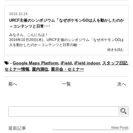
2016.10.24
URCF主催のシンポジウム「なぜポケモンGOは人を動かしたのか
～コンテンツと日常･･･
みなさん、こんにちは！
2016年10月20日(木)、URCF主催のシンポジウム「なぜポケモンGOは
人を動かしたのか～コンテンツと日常の融･･･
続きを読む
-
Google Maps Platform
,
iField
,
iField indoor
,
スタッフ日記
,
セミナー情報
,
屋内測位
,
展示会・セミナー
前へ
一覧
次へ
最新記事
New Posts