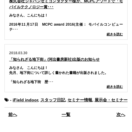
株式会社ジャパンセミコンダクター様が、MCPCアワードで「モ
バイルテクノロジー賞･･･
みなさん、こんにちは！
2016年11月17日 MCPC award 2016(主催： モバイルコンピュー
テ･･･
続きを読む
2018.03.30
「知られざる地下街」(河出書房新社)出版のお知らせ
みなさん こんにちは！
先月、地下街について詳しく書かれた書籍が出版されました。
「知られざる地下街 歴･･･
続きを読む
-
iField indoor
,
スタッフ日記
,
セミナー情報
,
展示会・セミナー
前へ
一覧
次へ