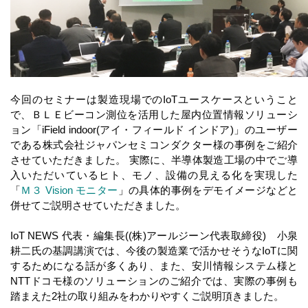
今回のセミナーは製造現場でのIoTユースケースということ
で、
ＢＬＥビーコン測位を活用した屋内位置情報ソリューシ
ョン「iField indoor(アイ・フィールド インドア)」の
ユーザー
である株式会社ジャパンセミコンダクター様の事例をご紹介
させていただきました。 実際に、半導体製造
工場の中でご導
入いただいているヒト、モノ、設備の見える化を実現した
「
Ｍ３ Vision モニター
」の具体的事例をデモイメージなどと
併せてご説明させていただきました。
IoT NEWS 代表・編集長((株)アールジーン代表取締役) 小泉
耕二氏の基調講演では、今後の製造業で活かせそうなIoTに関
するためになる話が多くあり、また、安川情報システム様と
NTTドコモ様のソリューションのご紹介では、実際の事例も
踏まえた2社の取り組みをわかりやすくご説明頂きました。