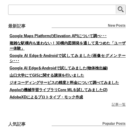
最新記事
New Posts
Google Maps PlatformのElevation APIについて調べ･･･
複雑な駅構内も迷わない！3D構内図開発を通して見つめた「ユーザ
ー体験」
Google AI EdgeをAndroidで試してみました(画像セグメンテー
シ･･･
Google AI EdgeをAndroidで試してみました(物体検出編)
山口大学にてGISに関する講演を行いました
ジオコーディングサービスの精度と料金について調べてみました
Appleの機械学習ライブラリCore MLを試してみました(2)
AdobeXDによるプロトタイプ・モック作成
記事一覧
人気記事
Popular Posts