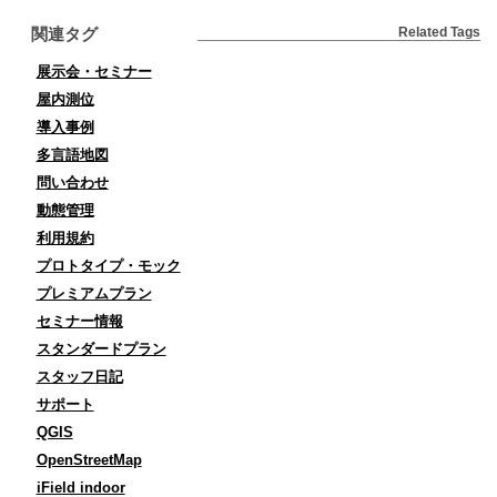
関連タグ
Related Tags
展示会・セミナー
屋内測位
導入事例
多言語地図
問い合わせ
動態管理
利用規約
プロトタイプ・モック
プレミアムプラン
セミナー情報
スタンダードプラン
スタッフ日記
サポート
QGIS
OpenStreetMap
iField indoor