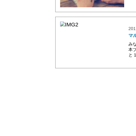
201
マ
み
本
と 