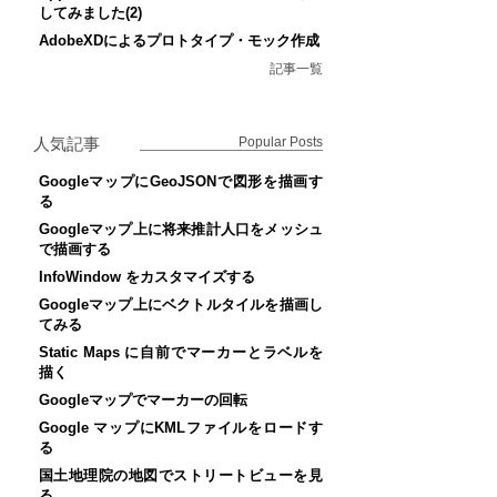
してみました(2)
AdobeXDによるプロトタイプ・モック作成
記事一覧
人気記事
Popular Posts
GoogleマップにGeoJSONで図形を描画す
る
Googleマップ上に将来推計人口をメッシュ
で描画する
InfoWindow をカスタマイズする
Googleマップ上にベクトルタイルを描画し
てみる
Static Maps に自前でマーカーとラベルを
描く
Googleマップでマーカーの回転
Google マップにKMLファイルをロードす
る
国土地理院の地図でストリートビューを見
る