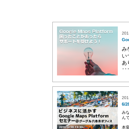
201
Go
み
い
あ
･･
201
6/
みな
ん
本変