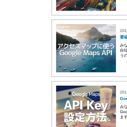
201
要確
み
自
うの
201
Go
み
Go
ます