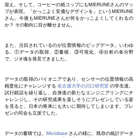
迎え。そして、コーヒーの紙コップにもMIERUNEさんのマッ
プが表現。「かっこよく安価なデザインを」というMIERUNE
さん。今後もMIERUNEさんが何をかっこよくしてくれるの
か？ その動向に目が離せません。
また、注目されているのが位置情報のビッグデータ。いわゆ
る、①データの取得、②蓄積、③可視化、④分析の各分野
で、ジオ魂を発見できました。
データの取得のパイオニアであり、センサーの位置情報の高
精度化にチャレンジする
名古屋大学の川口研究室
の学生達。
試行錯誤を繰り返し、自身達の新たなエンジニアリングにチ
ャレンジし、その研究成果を楽しそうにプレゼンしている姿
を見ると、日本の将来にも大いに期待してしまいます。プレ
ゼンの司会も立派でした。
データの蓄積では、
Microbase
さんの様に、既存の統計データ