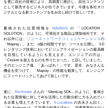
を更に自社の技術により、高精度に推計し、自社コンテンツ
として販売するビジネスが出てきています。今後も各社オリ
ジナルとなる新コンテンツを生み出し続けて欲しいです。
蓄積された位置情報を
NAVAGIS
の 「LOCATION
SOLUTION」 のように、可視化する製品は増加傾向です。そ
れ以外には、
ソニーネットワークコミュニケーションズ
の
「Mapray」。まだ、α版の段階ですが、ソースを公開し、３D
レンダリング技術においてビジュアライゼーションの最高峰
を目指しているようにも見えます。エンジニアの方は、
「Cesiumを超えるものを作りたかった」と話していました。
そのエンジニア魂、「あっぱれ！」です。是非、みなさんも
機会を見つけて、「Mapray」の性能を観賞して、エンジニア
にフィードバックしてあげて欲しいです。
更に、
Rei-frontier
さんの「SilentLog SDK」のように、蓄積さ
れた位置情報に対してAIを活用した行動分析に力を入れてい
る企業も増えてきています。
X-Locations
の吉永さん曰く、
「XL Analyzer は、広告業の知識を活かし、流通業界向けのソ