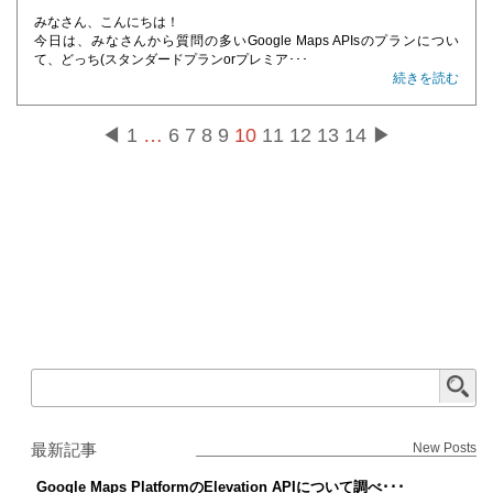
みなさん、こんにちは！
今日は、みなさんから質問の多いGoogle Maps APIsのプランについ
て、どっち(スタンダードプランorプレミア･･･
続きを読む
◀
1
…
6
7
8
9
10
11
12
13
14
▶
最新記事
New Posts
Google Maps PlatformのElevation APIについて調べ･･･